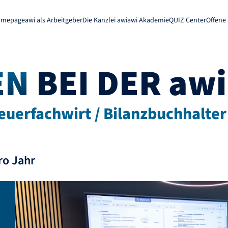
omepage
awi als Arbeitgeber
Die Kanzlei awi
awi Akademie
QUIZ Center
Offene 
EN
BEI DER awi
teuerfachwirt / Bilanzbuchhalter
ro Jahr