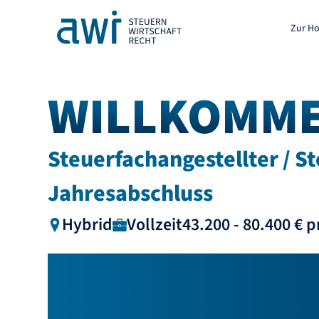
Zur H
WILLKOMM
Steuerfachangestellter / S
Jahresabschluss
Hybrid
Vollzeit
43.200 - 80.400 € p