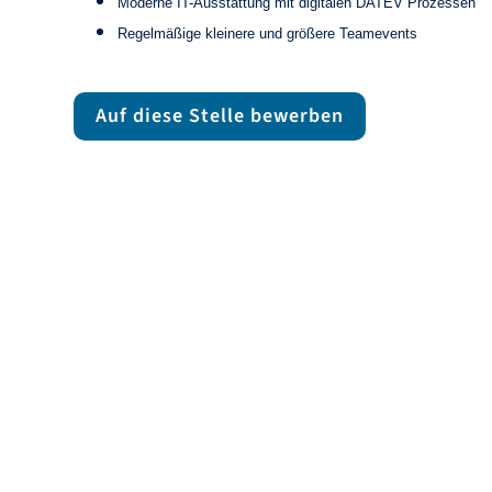
Moderne IT-Ausstattung mit digitalen DATEV Prozessen
Regelmäßige kleinere und größere Teamevents
Auf diese Stelle bewerben
GENUG VON
JETZT BIST 