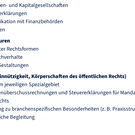
nen- und Kapitalgesellschaften
ererklärungen
ikation mit Finanzbehörden
gen
turen
ster Rechtsformen
chverhalte
Gestaltungen
innützigkeit, Körperschaften des öffentlichen Rechts)
 jeweiligen Spezialgebiet
enüberschussrechnungen und Steuererklärungen für Mandate
chts
ng zu branchenspezifischen Besonderheiten (z. B. Praxisstr
liche Begleitung